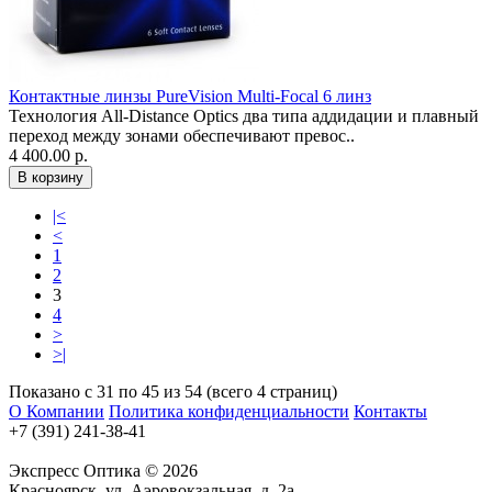
Контактные линзы PureVision Multi-Focal 6 линз
Технология All-Distance Optics два типа аддидации и плавный
переход между зонами обеспечивают превос..
4 400.00 р.
|<
<
1
2
3
4
>
>|
Показано с 31 по 45 из 54 (всего 4 страниц)
О Компании
Политика конфиденциальности
Контакты
+7 (391) 241-38-41
Экспресс Оптика © 2026
Красноярск, ул. Аэровокзальная, д. 2а