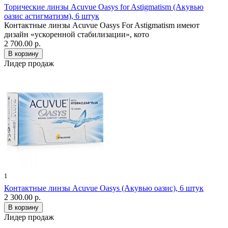
Торические линзы Acuvue Oasys for Astigmatism (Акувью
оазис астигматизм), 6 штук
Контактные линзы Acuvue Oasys For Astigmatism имеют
дизайн «ускоренной стабилизации», кото
2 700.00 р.
Лидер продаж
1
Контактные линзы Acuvue Oasys (Акувью оазис), 6 штук
2 300.00 р.
Лидер продаж